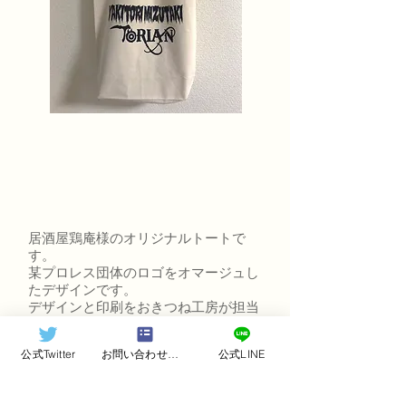
居酒屋鶏庵様のオリジナルトートで
す。
某プロレス団体のロゴをオマージュし
たデザインです。
デザインと印刷をおきつね工房が担当
しました。
公式Twitter
お問い合わせフォーム
公式LINE
使用トート：Print star レギュラーキャ
ンバストート
制作日：2019/04