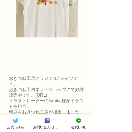
おきつね工房オリジナルTシャツで
す。
おきつね工房ネットショップにて好評
販売中です。(URL)
イラストレーターのfumika様がイラス
トを担当、
印刷をおきつね工房が担当しました。
​使用Tシャツ：Print Starヘビーウェイ
公式Twitter
お問い合わせフォーム
公式LINE
トTシャツ(00085-CVT ホワイト)