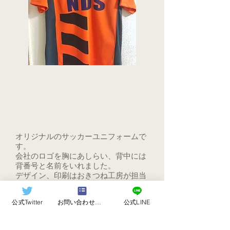
オリジナルのサッカーユニフォームで
す。
会社のロゴを胸にあしらい、背中には
背番号と名前をいれました。
デザイン、印刷はおきつね工房が担当
しました。
公式Twitter
お問い合わせフォーム
公式LINE
​使用Tシャツ:wundou ベーシックサッ
カーシャツ(P1910 オレンジ)
制作日：2019/08