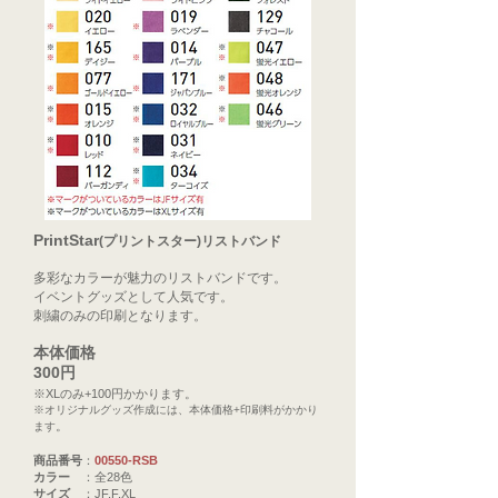
PrintStar
(プリントスター)リストバンド
多彩なカラーが魅力のリストバンドです。
イベントグッズとして人気です。
刺繍のみの印刷となります。
本体価格
300円
※XLのみ+100円かかります。
※オリジナルグッズ作成には、本体価格+印刷料がかかり
。
ます
商品番号
：
00550-RSB
カラー
：全28色
サイズ
：JF,F,XL