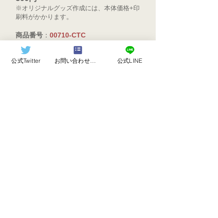
※オリジナルグッズ作成には、本体価格+印
。
刷料がかかります
商品番号
：
00710-CTC
カラー
：全14色
サイズ
：F
公式Twitter
お問い合わせフォーム
公式LINE
素材
：綿100％
ご注文の際は、上記の商品番号をコピーし、
注文ページ
の「お見積もり依頼フォーム」、
又は
LINE＠
にてご注文ください。
Do Not Sell My Personal Information
​Ⓒ 2018 おきつね工房
合同会社オフィスエーケー
Share